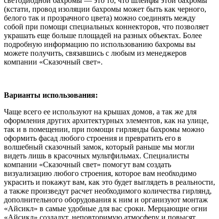
светодиодной бахромы — это то, что шлейфы этой бахромы
(кстати, провод изоляции бахромы может быть как черного,
белого так и прозрачного цвета) можно соединять между
собой при помощи специальных коннекторов, что позволяет
украшать еще больше площадей на разных объектах. Более
подробную информацию по использованию бахромы вы
можете получить, связавшись с любым из менеджеров
компании «Сказочный свет».
Варианты использования:
Чаще всего ее используют на крышах домов, а так же для
оформления других архитектурных элементов, как на улице,
так и в помещении, при помощи гирлянды бахромы можно
оформить фасад любого строения и превратить его в
волшебный сказочный замок, который раньше мы могли
видеть лишь в красочных мультфильмах. Специалисты
компании «Сказочный свет» помогут вам создать
визуализацию любого строения, которое вам необходимо
украсить и покажут вам, как это будет выглядеть в реальности,
а также произведут расчет необходимого количества гирлянд,
дополнительного оборудования к ним и организуют монтаж
«Айсикл» в самые удобные для вас сроки. Мерцающие огни
«Айсикл» создадут, неповторимую атмосферу и повысят