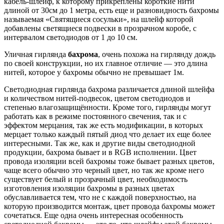
кабель-шлейф, к которому прикреплены короткие нити
длиной от 30см до 1 метра, есть еще и разновидность бахромы
называемая «Святящиеся сосульки», на шлейф которой
добавлены светящиеся подвески в прозрачном коробе, с
интервалом светодиодов от 1 до 10 см.
Уличная гирлянда
бахрома
, очень похожа на гирлянду дождь
по своей конструкции, но их главное отличие — это длина
нитей, которое у бахромы обычно не превышает 1м.
Светодиодная гирлянда бахрома различается длиной шлейфа
и количеством нитей-подвесок, цветом светодиодов и
степенью влагозащищённости. Кроме того, гирлянды могут
работать как в режиме постоянного свечения, так и с
эффектом мерцания, так же есть модификации, в которых
мерцает только каждый пятый диод что делает их еще более
интересными. Так же, как и другие виды светодиодной
продукции, бахрома бывает и в RGB исполнении. Цвет
провода изоляции всей бахромы тоже бывает разных цветов,
чаще всего обычно это черный цвет, но так же кроме него
существует белый и прозрачный цвет, необходимость
изготовления изоляции бахромы в разных цветах
обуславливается тем, что не с каждой поверхностью, на
которую производится монтаж, цвет провода бахромы может
сочетаться. Еще одна очень интересная особенность