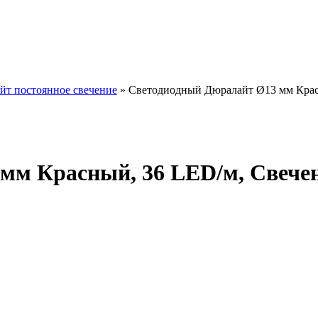
йт постоянное свечение
»
Светодиодный Дюралайт Ø13 мм Красны
м Красный, 36 LED/м, Свечени