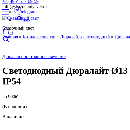
+7 (495) 617-69-59
info@skazochniysvet.ru
telegram
max
Сказочный свет
0
Главная
»
Каталог товаров
»
Дюралайт светодиодный
»
Дюрала
Дюралайт постоянное свечение
Светодиодный Дюралайт Ø13 м
IP54
25 900
₽
(В наличии)
В наличии