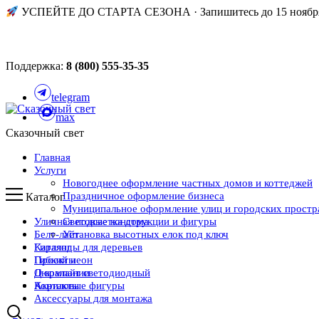
УСПЕЙТЕ ДО СТАРТА СЕЗОНА · Запишитесь до 15 ноября
Поддержка:
8 (800) 555-35-35
telegram
max
Сказочный свет
Главная
Услуги
Новогоднее оформление частных домов и коттеджей
Праздничное оформление бизнеса
Каталог
Муниципальное оформление улиц и городских простр
Уличная подсветка дома
Световые конструкции и фигуры
Белт-лайт
Установка высотных елок под ключ
Каталог
Гирлянды для деревьев
Проекты
Гибкий неон
О компании
Дюралайт светодиодный
Контакты
Акриловые фигуры
Аксессуары для монтажа