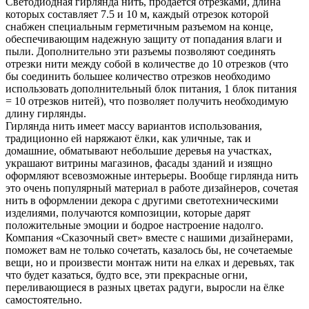
Светодиодная гирлянда нить, продается отрезками, длина
которых составляет 7.5 и 10 м, каждый отрезок которой
снабжен специальным герметичным разъемом на конце,
обеспечивающим надежную защиту от попадания влаги и
пыли. Дополнительно эти разъемы позволяют соединять
отрезки нити между собой в количестве до 10 отрезков (что
бы соединить большее количество отрезков необходимо
использовать дополнительный блок питания, 1 блок питания
= 10 отрезков нитей), что позволяет получить необходимую
длину гирлянды.
Гирлянда нить имеет массу вариантов использования,
традиционно ей наряжают ёлки, как уличные, так и
домашние, обматывают небольшие деревья на участках,
украшают витрины магазинов, фасады зданий и изящно
оформляют всевозможные интерьеры. Вообще гирлянда нить
это очень популярный материал в работе дизайнеров, сочетая
нить в оформлении декора с другими светотехническими
изделиями, получаются композиции, которые дарят
положительные эмоции и бодрое настроение надолго.
Компания «Сказочный свет» вместе с нашими дизайнерами,
поможет вам не только сочетать, казалось бы, не сочетаемые
вещи, но и произвести монтаж нити на елках и деревьях, так
что будет казаться, будто все, эти прекрасные огни,
переливающиеся в разных цветах радуги, выросли на ёлке
самостоятельно.