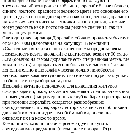
иногда для создания особых эффектов используют и
трехканальный контроллер. Обычно дюралайт бывает белого,
синего, желтого, красного и зеленого цвета это основные его
цвета, однако в последнее время появились, ленты дюралайта
на которых расположены лампочки разных цветов, которые
могут работать как в постоянном режиме свечения, так и в
мерцающем режиме.
Светодиодная гирлянда Дюралайт, обычно продается бухтами
от 50 до 100м (намотанная на катушку). В компании
«Сказочный свет» для наших клиентов мы предоставляем
возможность резать дюралайт с кратностью резки от 90 см до
3.3м (обычно на самом дюралайте есть специальная метка, где
можно резать) и продавать его небольшими частями. Так же
дополнительно к дюралайту всегда можно приобрести
необходимые комплектующие, это сетевые шнуры, заглушки,
разборные и не разборные муфты.
Дюралайт активно используют для выделения контуров
фасадов зданий, окон, так же им выделяют специальные зоны
в помещениях, (например ночных клубах, барах и ресторанах)
при помощи дюралайта создаются разнообразные
светодиодные фигуры, каркас которых чаще всего обшивают
дюралайтом, что придает им объёмный вид и словно
оживляет их на какое то время.
Компания «Сказочный свет» рекомендует покупать
светодиодную продукцию (в том числе и дюралайт) в