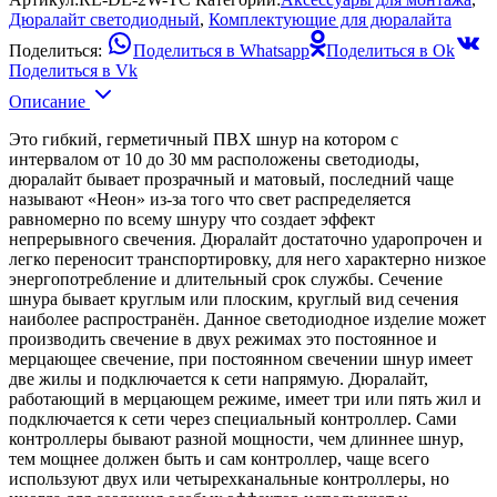
Дюралайт светодиодный
,
Комплектующие для дюралайта
Поделиться:
Поделиться в Whatsapp
Поделиться в Ok
Поделиться в Vk
Описание
Это гибкий, герметичный ПВХ шнур на котором с
интервалом от 10 до 30 мм расположены светодиоды,
дюралайт бывает прозрачный и матовый, последний чаще
называют «Неон» из-за того что свет распределяется
равномерно по всему шнуру что создает эффект
непрерывного свечения. Дюралайт достаточно ударопрочен и
легко переносит транспортировку, для него характерно низкое
энергопотребление и длительный срок службы. Сечение
шнура бывает круглым или плоским, круглый вид сечения
наиболее распространён. Данное светодиодное изделие может
производить свечение в двух режимах это постоянное и
мерцающее свечение, при постоянном свечении шнур имеет
две жилы и подключается к сети напрямую. Дюралайт,
работающий в мерцающем режиме, имеет три или пять жил и
подключается к сети через специальный контроллер. Сами
контроллеры бывают разной мощности, чем длиннее шнур,
тем мощнее должен быть и сам контроллер, чаще всего
используют двух или четырехканальные контроллеры, но