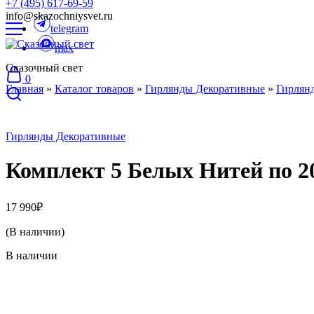
+7 (495) 617-69-59
info@skazochniysvet.ru
telegram
max
Сказочный свет
0
Главная
»
Каталог товаров
»
Гирлянды Декоративные
»
Гирлян
Гирлянды Декоративные
Комплект 5 Белых Нитей по 2
17 990
₽
(В наличии)
В наличии