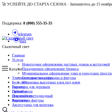
🚀 УСПЕЙТЕ ДО СТАРТА СЕЗОНА · Запишитесь до 15 ноября
Поддержка:
8 (800) 555-35-35
telegram
max
Сказочный свет
Главная
Услуги
Новогоднее оформление частных домов и коттеджей
Праздничное оформление бизнеса
Каталог
Муниципальное оформление улиц и городских простр
Уличная подсветка дома
Световые конструкции и фигуры
Белт-лайт
Установка высотных елок под ключ
Каталог
Гирлянды для деревьев
Проекты
Гибкий неон
О компании
Дюралайт светодиодный
Контакты
Акриловые фигуры
Аксессуары для монтажа