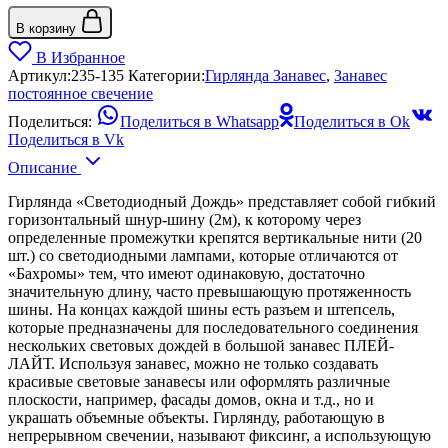
В корзину
В Избранное
Артикул:
235-135
Категории:
Гирлянда Занавес
,
Занавес
постоянное свечение
Поделиться:
Поделиться в Whatsapp
Поделиться в Ok
Поделиться в Vk
Описание
Гирлянда «Светодиодный Дождь» представляет собой гибкий
горизонтальный шнур-шину (2м), к которому через
определенные промежутки крепятся вертикальные нити (20
шт.) со светодиодными лампами, которые отличаются от
«Бахромы» тем, что имеют одинаковую, достаточно
значительную длину, часто превышающую протяженность
шины. На концах каждой шины есть разъем и штепсель,
которые предназначены для последовательного соединения
нескольких световых дождей в большой занавес ПЛЕЙ-
ЛАЙТ. Используя занавес, можно не только создавать
красивые световые занавесы или оформлять различные
плоскости, например, фасады домов, окна и т.д., но и
украшать объемные объекты. Гирлянду, работающую в
непрерывном свечении, называют фиксинг, а использующую