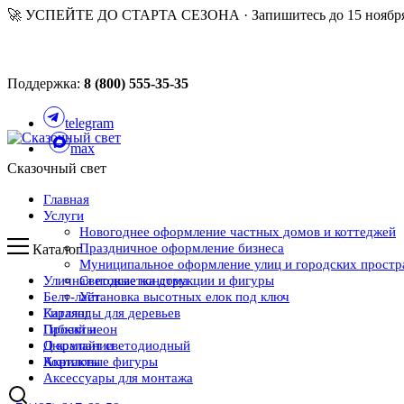
🚀 УСПЕЙТЕ ДО СТАРТА СЕЗОНА · Запишитесь до 15 ноября
Поддержка:
8 (800) 555-35-35
telegram
max
Сказочный свет
Главная
Услуги
Новогоднее оформление частных домов и коттеджей
Праздничное оформление бизнеса
Каталог
Муниципальное оформление улиц и городских простр
Уличная подсветка дома
Световые конструкции и фигуры
Белт-лайт
Установка высотных елок под ключ
Каталог
Гирлянды для деревьев
Проекты
Гибкий неон
О компании
Дюралайт светодиодный
Контакты
Акриловые фигуры
Аксессуары для монтажа