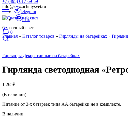
+7 (495) 617-69-59
info@skazochniysvet.ru
telegram
max
Сказочный свет
0
Главная
»
Каталог товаров
»
Гирлянды на батарейках
»
Гирлянд
Гирлянды Декоративные на батарейках
Гирлянда светодиодная «Ретр
1 265
₽
(В наличии)
Питание от 3-х батареек типа AA,батарейки не в комплекте.
В наличии