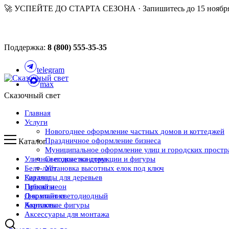
🚀 УСПЕЙТЕ ДО СТАРТА СЕЗОНА · Запишитесь до 15 ноября
Поддержка:
8 (800) 555-35-35
telegram
max
Сказочный свет
Главная
Услуги
Новогоднее оформление частных домов и коттеджей
Праздничное оформление бизнеса
Каталог
Муниципальное оформление улиц и городских простр
Уличная подсветка дома
Световые конструкции и фигуры
Белт-лайт
Установка высотных елок под ключ
Каталог
Гирлянды для деревьев
Проекты
Гибкий неон
О компании
Дюралайт светодиодный
Контакты
Акриловые фигуры
Аксессуары для монтажа