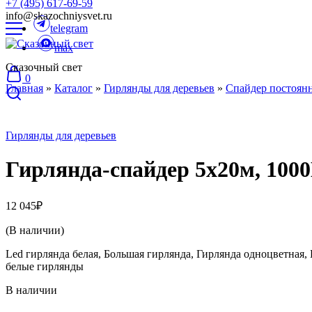
+7 (495) 617-69-59
info@skazochniysvet.ru
telegram
max
Сказочный свет
0
Главная
»
Каталог
»
Гирлянды для деревьев
»
Спайдер постоянн
Гирлянды для деревьев
Гирлянда-спайдер 5х20м, 100
12 045
₽
(В наличии)
Led гирлянда белая, Большая гирлянда, Гирлянда одноцветная,
белые гирлянды
В наличии