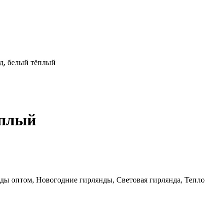
д, белый тёплый
ёплый
янды оптом, Новогодние гирлянды, Световая гирлянда, Тепло