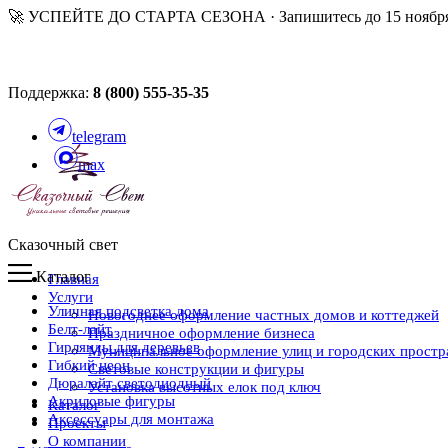
🚀 УСПЕЙТЕ ДО СТАРТА СЕЗОНА · Запишитесь до 15 ноября
Поддержка:
8 (800) 555-35-35
telegram
max
Сказочный свет
Каталог
Главная
Услуги
Уличная подсветка дома
Новогоднее оформление частных домов и коттеджей
Белт-лайт
Праздничное оформление бизнеса
Гирлянды для деревьев
Муниципальное оформление улиц и городских простр
Гибкий неон
Световые конструкции и фигуры
Дюралайт светодиодный
Установка высотных елок под ключ
Акриловые фигуры
Каталог
Аксессуары для монтажа
Проекты
О компании