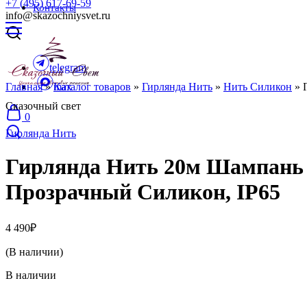
+7 (495) 617-69-59
Контакты
info@skazochniysvet.ru
telegram
Главная
»
max
Каталог товаров
»
Гирлянда Нить
»
Нить Силикон
»
Сказочный свет
0
Гирлянда Нить
Гирлянда Нить 20м Шампань 
Прозрачный Силикон, IP65
4 490
₽
(В наличии)
В наличии