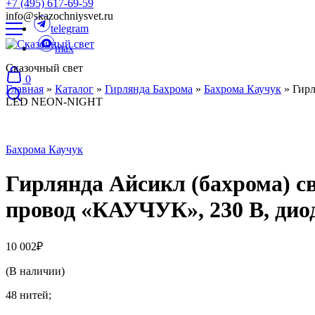
+7 (495) 617-69-59
info@skazochniysvet.ru
telegram
max
Сказочный свет
0
Главная
»
Каталог
»
Гирлянда Бахрома
»
Бахрома Каучук
»
Гирл
LED NEON-NIGHT
Бахрома Каучук
Гирлянда Айсикл (бахрома) св
провод «КАУЧУК», 230 В, ди
10 002
₽
(В наличии)
48 нитей;