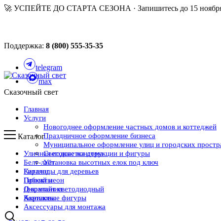
🚀 УСПЕЙТЕ ДО СТАРТА СЕЗОНА · Запишитесь до 15 ноября
Поддержка:
8 (800) 555-35-35
telegram
max
Сказочный свет
Главная
Услуги
Новогоднее оформление частных домов и коттеджей
Праздничное оформление бизнеса
Каталог
Муниципальное оформление улиц и городских простр
Уличная подсветка дома
Световые конструкции и фигуры
Белт-лайт
Установка высотных елок под ключ
Каталог
Гирлянды для деревьев
Проекты
Гибкий неон
О компании
Дюралайт светодиодный
Контакты
Акриловые фигуры
Аксессуары для монтажа