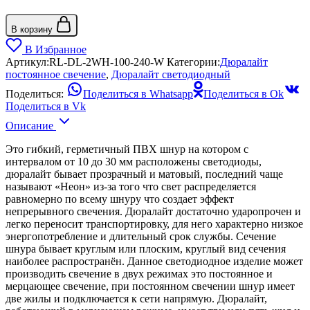
В корзину
В Избранное
Артикул:
RL-DL-2WH-100-240-W
Категории:
Дюралайт
постоянное свечение
,
Дюралайт светодиодный
Поделиться:
Поделиться в Whatsapp
Поделиться в Ok
Поделиться в Vk
Описание
Это гибкий, герметичный ПВХ шнур на котором с
интервалом от 10 до 30 мм расположены светодиоды,
дюралайт бывает прозрачный и матовый, последний чаще
называют «Неон» из-за того что свет распределяется
равномерно по всему шнуру что создает эффект
непрерывного свечения. Дюралайт достаточно ударопрочен и
легко переносит транспортировку, для него характерно низкое
энергопотребление и длительный срок службы. Сечение
шнура бывает круглым или плоским, круглый вид сечения
наиболее распространён. Данное светодиодное изделие может
производить свечение в двух режимах это постоянное и
мерцающее свечение, при постоянном свечении шнур имеет
две жилы и подключается к сети напрямую. Дюралайт,