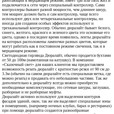
работающий в мерцающем режиме, имеет три или пять жил и
подключается к сети через специальный контроллер. Сами
контроллеры бывают разной мощности, чем длиннее шнур,
тем мощнее должен быть и сам контроллер, чаще всего
используют двух или четырехканальные контроллеры, но
иногда для создания особых эффектов используют и
трехканальный контроллер. Обычно дюралайт бывает белого,
синего, желтого, красного и зеленого цвета это основные его
цвета, однако в последнее время появились, ленты дюралайта
на которых расположены лампочки разных цветов, которые
могут работать как в постоянном режиме свечения, так и в
мерцающем режиме.
Светодиодная гирлянда Дюралайт, обычно продается бухтами
от 50 до 100м (намотанная на катушку). В компании
«Сказочный свет» для наших клиентов мы предоставляем
возможность резать дюралайт с кратностью резки от 90 см до
3.3м (обычно на самом дюралайте есть специальная метка, где
можно резать) и продавать его небольшими частями. Так же
дополнительно к дюралайту всегда можно приобрести
необходимые комплектующие, это сетевые шнуры, заглушки,
разборные и не разборные муфты.
Дюралайт активно используют для выделения контуров
фасадов зданий, окон, так же им выделяют специальные зоны
в помещениях, (например ночных клубах, барах и ресторанах)
при помощи дюралайта создаются разнообразные