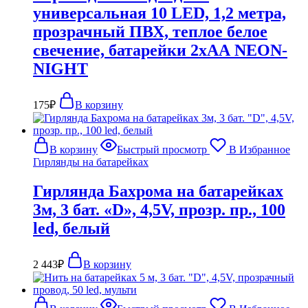
универсальная 10 LED, 1,2 метра,
прозрачный ПВХ, теплое белое
свечение, батарейки 2хАА NEON-
NIGHT
175
₽
В корзину
В корзину
Быстрый просмотр
В Избранное
Гирлянды на батарейках
Гирлянда Бахрома на батарейках
3м, 3 бат. «D», 4,5V, прозр. пр., 100
led, белый
2 443
₽
В корзину