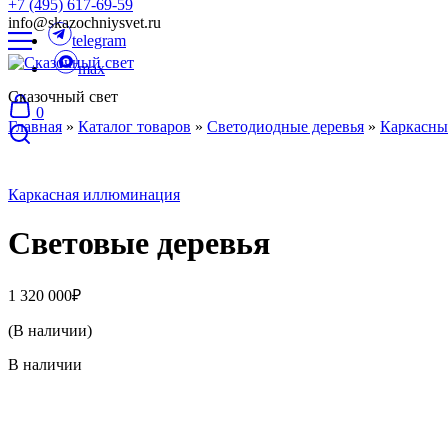
+7 (495) 617-69-59
info@skazochniysvet.ru
telegram
max
Сказочный свет
0
Главная
»
Каталог товаров
»
Светодиодные деревья
»
Каркасны
Каркасная иллюминация
Световые деревья
1 320 000
₽
(В наличии)
В наличии