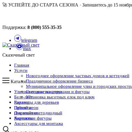
🚀 УСПЕЙТЕ ДО СТАРТА СЕЗОНА · Запишитесь до 15 ноября
Поддержка:
8 (800) 555-35-35
telegram
max
Сказочный свет
Главная
Услуги
Новогоднее оформление частных домов и коттеджей
Праздничное оформление бизнеса
Каталог
Муниципальное оформление улиц и городских простр
Уличная подсветка дома
Световые конструкции и фигуры
Белт-лайт
Установка высотных елок под ключ
Каталог
Гирлянды для деревьев
Проекты
Гибкий неон
О компании
Дюралайт светодиодный
Контакты
Акриловые фигуры
Аксессуары для монтажа