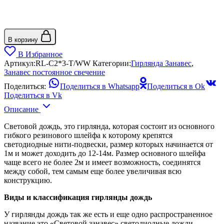
В корзину
В Избранное
Артикул:
RL-C2*3-T/WW
Категории:
Гирлянда Занавес
,
Занавес постоянное свечение
Поделиться:
Поделиться в Whatsapp
Поделиться в Ok
Поделиться в Vk
Описание
Световой дождь, это гирлянда, которая состоит из основного
гибкого резинового шлейфа к которому крепятся
светодиодные нити-подвески, размер которых начинается от
1м и может доходить до 12-14м. Размер основного шлейфа
чаще всего не более 2м и имеет возможность, соединятся
между собой, тем самым еще более увеличивая всю
конструкцию.
Виды и классификация гирлянды дождь
У гирлянды дождь так же есть и еще одно распространенное
название это «Световой занавес» светодиодные дожди-