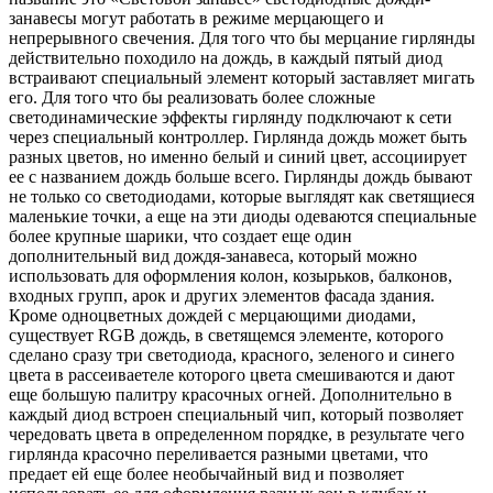
занавесы могут работать в режиме мерцающего и
непрерывного свечения. Для того что бы мерцание гирлянды
действительно походило на дождь, в каждый пятый диод
встраивают специальный элемент который заставляет мигать
его. Для того что бы реализовать более сложные
светодинамические эффекты гирлянду подключают к сети
через специальный контроллер. Гирлянда дождь может быть
разных цветов, но именно белый и синий цвет, ассоциирует
ее с названием дождь больше всего. Гирлянды дождь бывают
не только со светодиодами, которые выглядят как светящиеся
маленькие точки, а еще на эти диоды одеваются специальные
более крупные шарики, что создает еще один
дополнительный вид дождя-занавеса, который можно
использовать для оформления колон, козырьков, балконов,
входных групп, арок и других элементов фасада здания.
Кроме одноцветных дождей с мерцающими диодами,
существует RGB дождь, в светящемся элементе, которого
сделано сразу три светодиода, красного, зеленого и синего
цвета в рассеиваетеле которого цвета смешиваются и дают
еще большую палитру красочных огней. Дополнительно в
каждый диод встроен специальный чип, который позволяет
чередовать цвета в определенном порядке, в результате чего
гирлянда красочно переливается разными цветами, что
предает ей еще более необычайный вид и позволяет