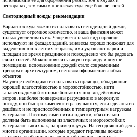
использовать ее для оформления разных зон в клубах и
ресторанах, тем самым привлекая туда еще больше гостей.
Светодиодный дождь: рекомендации
Вариантов куда можно использовать светодиодный дождь,
существует огромное количество, и ваша фантазия может
только увеличивать их. Чаще всего такой вид гирлянды
используют на фасадах зданий, занавесы хорошо подходят для
выделения зон в летних террасах, ими украшают парки и
площади во время праздников и повседневно что бы радовать
своих гостей. Можно повесить такую гирлянду и внутри
помещения, использование дождей стало современным
трендом в архитектурном, световом оформлении любых
объектов.
На улице необходимо использовать гирлянды, обладающие
хорошей влагостойкостью и морозостойкостью, нити
занавесов-дождей которые болтаются под воздействием
ветров, наиболее подвержены разрушению в морозную
погоду, они быстро каменеют и разрушаются, если сделаны из
дешёвых и не приспособленных к температурным нагрузкам
материалов. Поэтому сами нити-подвески, обязательно
должны быть выполнены из эластичных и морозостойких
материалов таких как, например каучук. На сегодняшний день
многие организации, которые продают гирлянды дожди-
занавесы, особенно в праздничный период, гонятся за