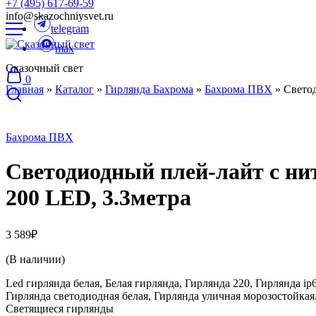
+7 (495) 617-69-59
info@skazochniysvet.ru
telegram
max
Сказочный свет
0
Главная
»
Каталог
»
Гирлянда Бахрома
»
Бахрома ПВХ
»
Светод
Бахрома ПВХ
Светодиодный плей-лайт с ни
200 LED, 3.3метра
3 589
₽
(В наличии)
Led гирлянда белая, Белая гирлянда, Гирлянда 220, Гирлянда i
Гирлянда светодиодная белая, Гирлянда уличная морозостойка
Светящиеся гирлянды