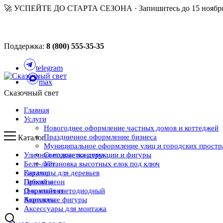
🚀 УСПЕЙТЕ ДО СТАРТА СЕЗОНА · Запишитесь до 15 ноября
Поддержка:
8 (800) 555-35-35
telegram
max
Сказочный свет
Главная
Услуги
Новогоднее оформление частных домов и коттеджей
Праздничное оформление бизнеса
Каталог
Муниципальное оформление улиц и городских простр
Уличная подсветка дома
Световые конструкции и фигуры
Белт-лайт
Установка высотных елок под ключ
Каталог
Гирлянды для деревьев
Проекты
Гибкий неон
О компании
Дюралайт светодиодный
Контакты
Акриловые фигуры
Аксессуары для монтажа