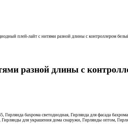
иодный плей-лайт с нитями разной длины с контроллером белый
тями разной длины с контролле
p65, Гирлянда бахрома светодиодная, Гирлянда для фасада бахром
я, Гирлянды для украшения дома снаружи, Гирлянды оптом, Гир