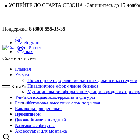
🚀 УСПЕЙТЕ ДО СТАРТА СЕЗОНА · Запишитесь до 15 ноября
Поддержка:
8 (800) 555-35-35
telegram
max
Сказочный свет
Главная
Услуги
Новогоднее оформление частных домов и коттеджей
Праздничное оформление бизнеса
Каталог
Муниципальное оформление улиц и городских простр
Уличная подсветка дома
Световые конструкции и фигуры
Белт-лайт
Установка высотных елок под ключ
Каталог
Гирлянды для деревьев
Проекты
Гибкий неон
О компании
Дюралайт светодиодный
Контакты
Акриловые фигуры
Аксессуары для монтажа