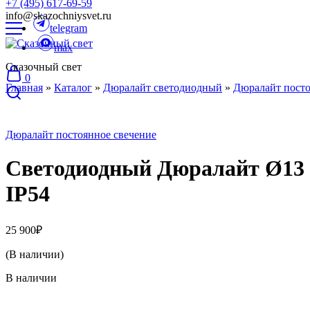
+7 (495) 617-69-59
info@skazochniysvet.ru
telegram
max
Сказочный свет
0
Главная
»
Каталог
»
Дюралайт светодиодный
»
Дюралайт посто
Дюралайт постоянное свечение
Светодиодный Дюралайт Ø13 м
IP54
25 900
₽
(В наличии)
В наличии