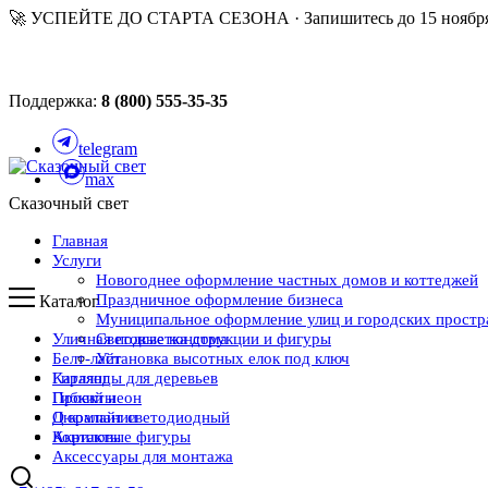
🚀 УСПЕЙТЕ ДО СТАРТА СЕЗОНА · Запишитесь до 15 ноября
Поддержка:
8 (800) 555-35-35
telegram
max
Сказочный свет
Главная
Услуги
Новогоднее оформление частных домов и коттеджей
Праздничное оформление бизнеса
Каталог
Муниципальное оформление улиц и городских простр
Уличная подсветка дома
Световые конструкции и фигуры
Белт-лайт
Установка высотных елок под ключ
Каталог
Гирлянды для деревьев
Проекты
Гибкий неон
О компании
Дюралайт светодиодный
Контакты
Акриловые фигуры
Аксессуары для монтажа