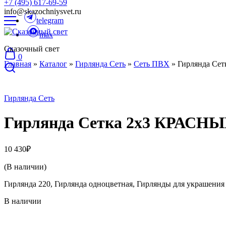
+7 (495) 617-69-59
info@skazochniysvet.ru
telegram
max
Сказочный свет
0
Главная
»
Каталог
»
Гирлянда Сеть
»
Сеть ПВХ
»
Гирлянда Се
Гирлянда Сеть
Гирлянда Сетка 2х3 КРАСН
10 430
₽
(В наличии)
Гирлянда 220, Гирлянда одноцветная, Гирлянды для украшения
В наличии