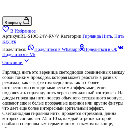
В корзину
В Избранное
Артикул:
RL-S10C-24V-RV/V
Категории:
Гирлянда Нить
,
Нить
Каучук
Поделиться:
Поделиться в Whatsapp
Поделиться в Ok
Поделиться в Vk
Описание
Гирлянда нить это вереница светодиодов соединенных между
собой тонким проводом, которая может работать в разных
режимах, как с эффектом мерцания, так и с более
интересными светодинамическими эффектами, если
подключить гирлянду нить через специальный контролер. На
диоды гирлянды нить поверх обычного стеклянного корпуса,
одевают еще и белые прозрачные шарики или другие фигуры,
что дает еще более интересный зрительный эффект.
Светодиодная гирлянда нить, продается отрезками, длина
которых составляет 7.5 и 10 м, каждый отрезок которой
снабжен специальным герметичным разъемом на конце,