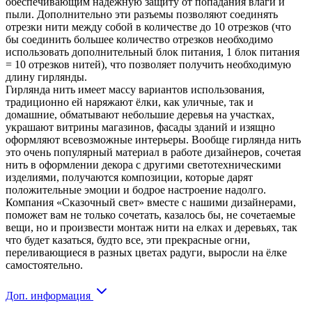
обеспечивающим надежную защиту от попадания влаги и
пыли. Дополнительно эти разъемы позволяют соединять
отрезки нити между собой в количестве до 10 отрезков (что
бы соединить большее количество отрезков необходимо
использовать дополнительный блок питания, 1 блок питания
= 10 отрезков нитей), что позволяет получить необходимую
длину гирлянды.
Гирлянда нить имеет массу вариантов использования,
традиционно ей наряжают ёлки, как уличные, так и
домашние, обматывают небольшие деревья на участках,
украшают витрины магазинов, фасады зданий и изящно
оформляют всевозможные интерьеры. Вообще гирлянда нить
это очень популярный материал в работе дизайнеров, сочетая
нить в оформлении декора с другими светотехническими
изделиями, получаются композиции, которые дарят
положительные эмоции и бодрое настроение надолго.
Компания «Сказочный свет» вместе с нашими дизайнерами,
поможет вам не только сочетать, казалось бы, не сочетаемые
вещи, но и произвести монтаж нити на елках и деревьях, так
что будет казаться, будто все, эти прекрасные огни,
переливающиеся в разных цветах радуги, выросли на ёлке
самостоятельно.
Доп. информация