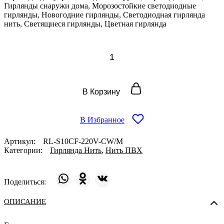
Гирлянды снаружи дома, Морозостойкие светодиодные
гирлянды, Новогодние гирлянды, Светодиодная гирлянда
нить, Светящиеся гирлянды, Цветная гирлянда
Количество
товара
Гирлянда
Нить
10
В Корзину
м,
220В,
флэш,
колпачок,
В Избранное
МУЛЬТИ,
белый
Артикул:
RL-S10CF-220V-CW/M
провод
Категории:
Гирлянда Нить
,
Нить ПВХ
Поделиться:
ОПИСАНИЕ