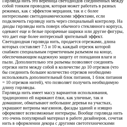
Гирлянда нить это вереница светодиодов соединенных между
собой тонким проводом, которая может работать в разных
режимах, как с эффектом мерцания, так и с более
интересными светодинамическими эффектами, если
подключить гирлянду нить через специальный контролер. На
диоды гирлянды нить поверх обычного стеклянного корпуса,
одевают еще и белые прозрачные шарики или другие фигуры,
что дает еще более интересный зрительный эффект.
Светодиодная гирлянда нить, продается отрезками, длина
которых составляет 7.5 и 10 м, каждый отрезок которой
снабжен специальным герметичным разъемом на конце,
обеспечивающим надежную защиту от попадания влаги и
пыли. Дополнительно эти разъемы позволяют соединять
отрезки нити между собой в количестве до 10 отрезков (что
бы соединить большее количество отрезков необходимо
использовать дополнительный блок питания, 1 блок питания
= 10 отрезков нитей), что позволяет получить необходимую
длину гирлянды.
Гирлянда нить имеет массу вариантов использования,
традиционно ей наряжают ёлки, как уличные, так и
домашние, обматывают небольшие деревья на участках,
украшают витрины магазинов, фасады зданий и изящно
оформляют всевозможные интерьеры. Вообще гирлянда нить
это очень популярный материал в работе дизайнеров, сочетая
нить в оформлении декора с другими светотехническими