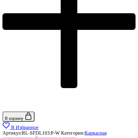
В корзину
В Избранное
Артикул:
RL-SFDL103:P-W
Категории:
Каркасная