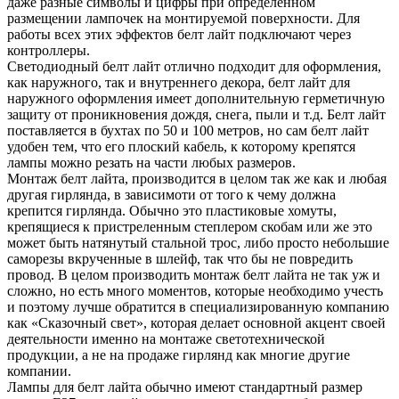
даже разные символы и цифры при определенном
размещении лампочек на монтируемой поверхности. Для
работы всех этих эффектов белт лайт подключают через
контроллеры.
Светодиодный белт лайт отлично подходит для оформления,
как наружного, так и внутреннего декора, белт лайт для
наружного оформления имеет дополнительную герметичную
защиту от проникновения дождя, снега, пыли и т.д. Белт лайт
поставляется в бухтах по 50 и 100 метров, но сам белт лайт
удобен тем, что его плоский кабель, к которому крепятся
лампы можно резать на части любых размеров.
Монтаж белт лайта, производится в целом так же как и любая
другая гирлянда, в зависимоти от того к чему должна
крепится гирлянда. Обычно это пластиковые хомуты,
крепящиеся к пристреленным степлером скобам или же это
может быть натянутый стальной трос, либо просто небольшие
саморезы вкрученные в шлейф, так что бы не повредить
провод. В целом производить монтаж белт лайта не так уж и
сложно, но есть много моментов, которые необходимо учесть
и поэтому лучше обратится в специализированную компанию
как «Сказочный свет», которая делает основной акцент своей
деятельности именно на монтаже светотехнической
продукции, а не на продаже гирлянд как многие другие
компании.
Лампы для белт лайта обычно имеют стандартный размер