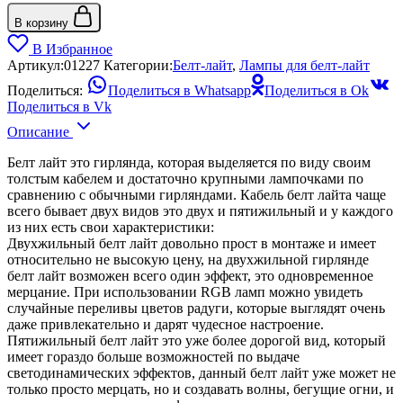
В корзину
В Избранное
Артикул:
01227
Категории:
Белт-лайт
,
Лампы для белт-лайт
Поделиться:
Поделиться в Whatsapp
Поделиться в Ok
Поделиться в Vk
Описание
Белт лайт это гирлянда, которая выделяется по виду своим
толстым кабелем и достаточно крупными лампочками по
сравнению с обычными гирляндами. Кабель белт лайта чаще
всего бывает двух видов это двух и пятижильный и у каждого
из них есть свои характеристики:
Двухжильный белт лайт довольно прост в монтаже и имеет
относительно не высокую цену, на двухжильной гирлянде
белт лайт возможен всего один эффект, это одновременное
мерцание. При использовании RGB ламп можно увидеть
случайные переливы цветов радуги, которые выглядят очень
даже привлекательно и дарят чудесное настроение.
Пятижильный белт лайт это уже более дорогой вид, который
имеет гораздо больше возможностей по выдаче
светодинамических эффектов, данный белт лайт уже может не
только просто мерцать, но и создавать волны, бегущие огни, и