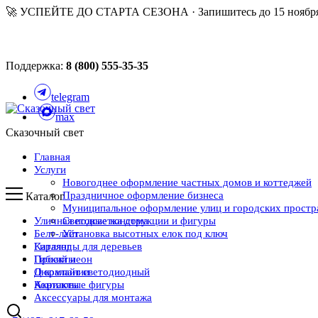
🚀 УСПЕЙТЕ ДО СТАРТА СЕЗОНА · Запишитесь до 15 ноября
Поддержка:
8 (800) 555-35-35
telegram
max
Сказочный свет
Главная
Услуги
Новогоднее оформление частных домов и коттеджей
Праздничное оформление бизнеса
Каталог
Муниципальное оформление улиц и городских простр
Уличная подсветка дома
Световые конструкции и фигуры
Белт-лайт
Установка высотных елок под ключ
Каталог
Гирлянды для деревьев
Проекты
Гибкий неон
О компании
Дюралайт светодиодный
Контакты
Акриловые фигуры
Аксессуары для монтажа