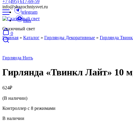
+7 (495) 617-69-59
info@skazochniysvet.ru
telegram
max
Сказочный свет
0
Главная
»
Каталог
»
Гирлянды Декоративные
»
Гирлянда Твинк
Гирлянда Нить
Гирлянда «Твинкл Лайт» 10 м
624
₽
(В наличии)
Контроллер с 8 режимами
В наличии