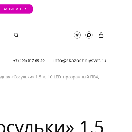
ЗАПИСАТЬСЯ
info@skazochniysvet.ru
+7 (495) 617-69-59
дная «Сосульки» 1.5 м, 10 LED, прозрачный ПВХ,
сульки» 1.5