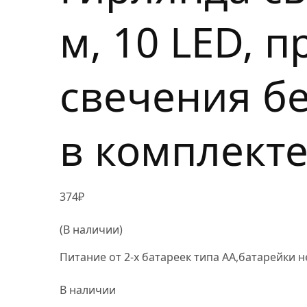
Акриловые фигуры
м, 10 LED, 
Аксессуары для монтажа
свечения бе
в комплект
374
₽
(В наличии)
Питание от 2-х батареек типа AA,батарейки н
В наличии