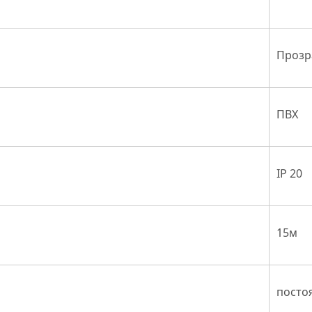
Прозр
ПВХ
IP 20
15м
посто