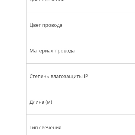
не
в
комплекте)
NEON-
Цвет провода
NIGHT
Материал провода
Степень влагозащиты IP
Длина (м)
Тип свечения