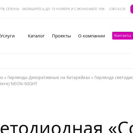
АРТА СЕЗОНА · ЗАПИШИТЕСЬ ДО 15 НОЯБРЯ И СЭКОНОМЬТЕ 10%
2387:42:35
Услуги
Каталог
Проекты
О компании
Контакты
ах
»
Гирлянды Декоративные на батарейках
»
Гирлянда светодио
лекте) NEON-NIGHT
етодиодная «Со