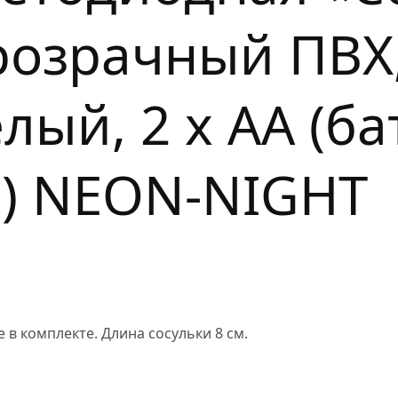
прозрачный ПВХ
лый, 2 х АА (б
е) NEON-NIGHT
е в комплекте. Длина сосульки 8 см.