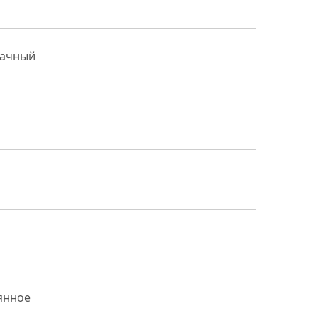
ачный
янное