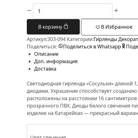
Количество
товара
Гирлянда
В корзину
В Избранное
светодиодная
«Сосульки»
Артикул:
303-094
Категории:
Гирлянды Декорат
1.5
Поделиться:
Поделиться в Whatsapp
Поде
м,
Описание
10
Доп. информация
LED,
Доставка
прозрачный
ПВХ,
Светодиодная гирлянда «Сосульки» длиной 1
цвет
диодами. Украшение способствует созданию 
свечения
расположены на расстоянии 16 сантиметров д
белый,
прозрачного ПВХ. Диоды белого свечения пи
2
изделие на батарейках — прекрасный вариан
х
АА
(батарейки
Цвет свечения