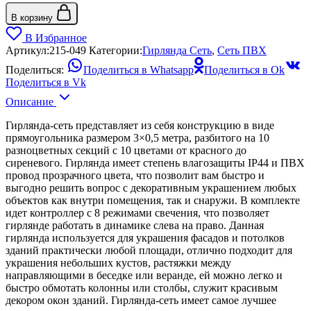
В корзину
В Избранное
Артикул:
215-049
Категории:
Гирлянда Сеть
,
Сеть ПВХ
Поделиться:
Поделиться в Whatsapp
Поделиться в Ok
Поделиться в Vk
Описание
Гирлянда-сеть представляет из себя конструкцию в виде
прямоугольника размером 3×0,5 метра, разбитого на 10
разноцветных секций с 10 цветами от красного до
сиреневого. Гирлянда имеет степень влагозащиты IP44 и ПВХ
провод прозрачного цвета, что позволит вам быстро и
выгодно решить вопрос с декоративным украшением любых
объектов как внутри помещения, так и снаружи. В комплекте
идет контроллер с 8 режимами свечения, что позволяет
гирлянде работать в динамике слева на право. Данная
гирлянда используется для украшения фасадов и потолков
зданий практически любой площади, отлично подходит для
украшения небольших кустов, растяжки между
направляющими в беседке или веранде, ей можно легко и
быстро обмотать колонны или столбы, служит красивым
декором окон зданий. Гирлянда-сеть имеет самое лучшее