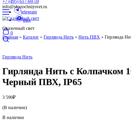
+7 (495) 617-69-59
info@skazochniysvet.ru
telegram
max
Сказочный свет
0
Главная
»
Каталог
»
Гирлянда Нить
»
Нить ПВХ
»
Гирлянда Ни
Гирлянда Нить
Гирлянда Нить с Колпачком 1
Черный ПВХ, IP65
3 590
₽
(В наличии)
В наличии