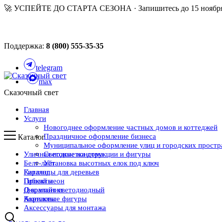
🚀 УСПЕЙТЕ ДО СТАРТА СЕЗОНА · Запишитесь до 15 ноября
Поддержка:
8 (800) 555-35-35
telegram
max
Сказочный свет
Главная
Услуги
Новогоднее оформление частных домов и коттеджей
Праздничное оформление бизнеса
Каталог
Муниципальное оформление улиц и городских простр
Уличная подсветка дома
Световые конструкции и фигуры
Белт-лайт
Установка высотных елок под ключ
Каталог
Гирлянды для деревьев
Проекты
Гибкий неон
О компании
Дюралайт светодиодный
Контакты
Акриловые фигуры
Аксессуары для монтажа