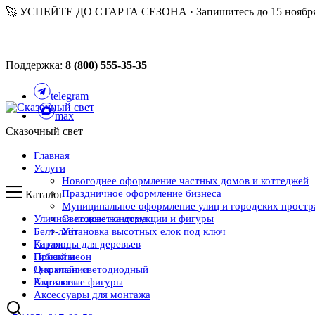
🚀 УСПЕЙТЕ ДО СТАРТА СЕЗОНА · Запишитесь до 15 ноября
Поддержка:
8 (800) 555-35-35
telegram
max
Сказочный свет
Главная
Услуги
Новогоднее оформление частных домов и коттеджей
Праздничное оформление бизнеса
Каталог
Муниципальное оформление улиц и городских простр
Уличная подсветка дома
Световые конструкции и фигуры
Белт-лайт
Установка высотных елок под ключ
Каталог
Гирлянды для деревьев
Проекты
Гибкий неон
О компании
Дюралайт светодиодный
Контакты
Акриловые фигуры
Аксессуары для монтажа