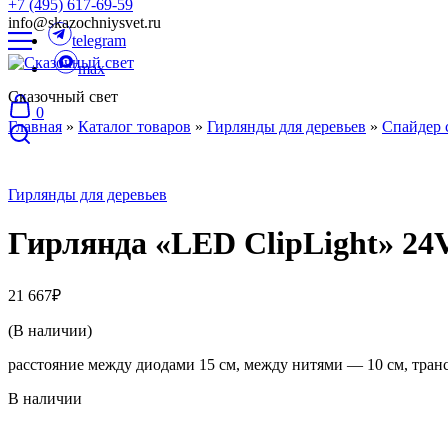
+7 (495) 617-69-59
info@skazochniysvet.ru
telegram
max
Сказочный свет
0
Главная
»
Каталог товаров
»
Гирлянды для деревьев
»
Спайдер 
Гирлянды для деревьев
Гирлянда «LED ClipLight» 24V,
21 667
₽
(В наличии)
расстояние между диодами 15 см, между нитями — 10 см, тран
В наличии