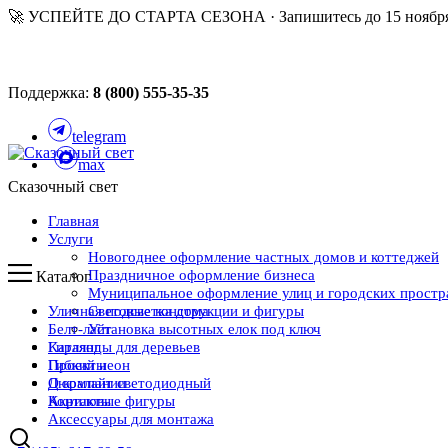
🚀 УСПЕЙТЕ ДО СТАРТА СЕЗОНА · Запишитесь до 15 ноября
Поддержка:
8 (800) 555-35-35
telegram
max
Сказочный свет
Главная
Услуги
Новогоднее оформление частных домов и коттеджей
Праздничное оформление бизнеса
Каталог
Муниципальное оформление улиц и городских простр
Уличная подсветка дома
Световые конструкции и фигуры
Белт-лайт
Установка высотных елок под ключ
Каталог
Гирлянды для деревьев
Проекты
Гибкий неон
О компании
Дюралайт светодиодный
Контакты
Акриловые фигуры
Аксессуары для монтажа