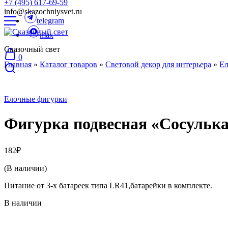
+7 (495) 617-69-59
info@skazochniysvet.ru
telegram
max
Сказочный свет
0
Главная
»
Каталог товаров
»
Световой декор для интерьера
»
Ел
Елочные фигурки
Фигурка подвесная «Сосулька
182
₽
(В наличии)
Питание от 3-х батареек типа LR41,батарейки в комплекте.
В наличии