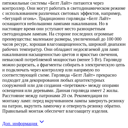
пятижильные системы «Белт Лайт» питаются через
контроллер. Они могут работать в светодинамическом режиме
с использованием различных световых эффектов, например,
«бегущий огонь». Традиционно гирлянды «Белт Лайт»
оснащаются небольшими лампами накаливания. Но в
настоящее время они уступают место разноцветным
светодиодным лампам. На стороне последних огромные
преимущества: маленькие размеры, увеличенный до 100 000
часов ресурс, хорошая влагозащищенность, широкий диапазон
рабочих температур. Они обладают недосягаемой для ламп
накаливания насыщенностью цветов и яркостью свечения,
невысокой потребляемой мощностью (менее 5 Вт). Гирлянду
можно разрезать, а фрагменты собирать в электрическую цепь
и подключать через контроллер или напрямую по
соответствующей схеме. Гирлянда «Белт Лайт» прекрасно
подходит для декорирования любых архитектурных
сооружений или для создания «перетяжек» между опорами
освещения или деревьями. Данная гирлянда имеет 2 жилы.
Расстояние между патронами 20 см. Рекомендация по
монтажу ламп: перед вкручиванием лампы завернуть резинку
на патрон, вкрутить лампочку и отвернуть резинку обратно.
Правильный монтаж обеспечит влагозащиту изделия.
Доп. информация