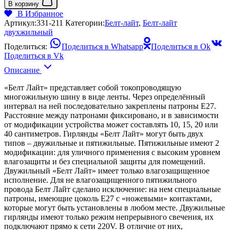
В корзину
В Избранное
Артикул:
331-211
Категории:
Белт-лайт
,
Белт-лайт
двухжильный
Поделиться:
Поделиться в Whatsapp
Поделиться в Ok
Поделиться в Vk
Описание
«Белт Лайт» представляет собой токопроводящую
многожильную шину в виде ленты. Через определённый
интервал на ней последовательно закреплены патроны Е27.
Расстояние между патронами фиксировано, и в зависимости
от модификации устройства может составлять 10, 15, 20 или
40 сантиметров. Гирлянды «Белт Лайт» могут быть двух
типов – двужильные и пятижильные. Пятижильные имеют 2
модификации: для уличного применения с высоким уровнем
влагозащиты и без специальной защиты для помещений.
Двужильный «Белт Лайт» имеет только влагозащищенное
исполнение. Для не влагозащищенного пятижильного
провода Белт Лайт сделано исключение: на нем специальные
патроны, имеющие цоколь E27 с «ножевыми» контактами,
которые могут быть установлены в любом месте. Двужильные
гирлянды имеют только режим непрерывного свечения, их
подключают прямо к сети 220V. В отличие от них,