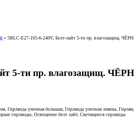
ый
»
5BLС-E27-165-6-240V, Белт-лайт 5-ти пр. влагозащищ. ЧЁ
айт 5-ти пр. влагозащищ. ЧЁ
 дом, Гирлянда уличная большая, Гирлянда уличная лампы, Гирля
одные гирлянды, Освещение белт лайт, Светящиеся гирлянды