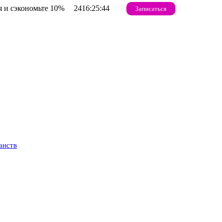
 и сэкономьте 10%
2416:25:43
Записаться
анств