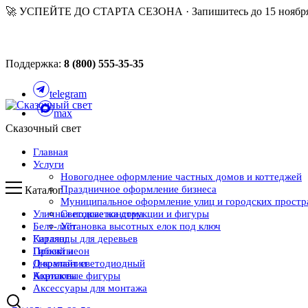
🚀 УСПЕЙТЕ ДО СТАРТА СЕЗОНА · Запишитесь до 15 ноября
Поддержка:
8 (800) 555-35-35
telegram
max
Сказочный свет
Главная
Услуги
Новогоднее оформление частных домов и коттеджей
Праздничное оформление бизнеса
Каталог
Муниципальное оформление улиц и городских простр
Уличная подсветка дома
Световые конструкции и фигуры
Белт-лайт
Установка высотных елок под ключ
Каталог
Гирлянды для деревьев
Проекты
Гибкий неон
О компании
Дюралайт светодиодный
Контакты
Акриловые фигуры
Аксессуары для монтажа