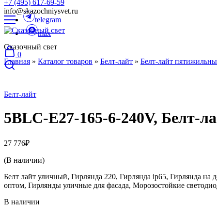
+7 (495) 617-69-59
info@skazochniysvet.ru
telegram
max
Сказочный свет
0
Главная
»
Каталог товаров
»
Белт-лайт
»
Белт-лайт пятижильн
Белт-лайт
5BLС-E27-165-6-240V, Белт-л
27 776
₽
(В наличии)
Белт лайт уличный, Гирлянда 220, Гирлянда ip65, Гирлянда на
оптом, Гирлянды уличные для фасада, Морозостойкие светоди
В наличии