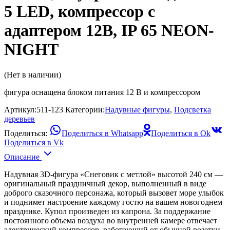
5 LED, компрессор с
адаптером 12В, IP 65 NEON-
NIGHT
(Нет в наличии)
фигура оснащена блоком питания 12 В и компрессором
Артикул:
511-123
Категории:
Надувные фигуры
,
Подсветка
деревьев
Поделиться:
Поделиться в Whatsapp
Поделиться в Ok
Поделиться в Vk
Описание
Надувная 3D-фигура «Снеговик с метлой» высотой 240 см —
оригинальный праздничный декор, выполненный в виде
доброго сказочного персонажа, который вызовет море улыбок
и поднимет настроение каждому гостю на вашем новогоднем
празднике. Купол произведен из капрона. За поддержание
постоянного объема воздуха во внутренней камере отвечает
электрический компрессор, работающий от обычной розетки.